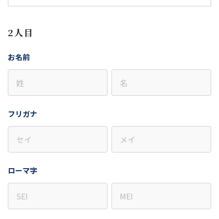
2人目
お名前
フリガナ
ローマ字