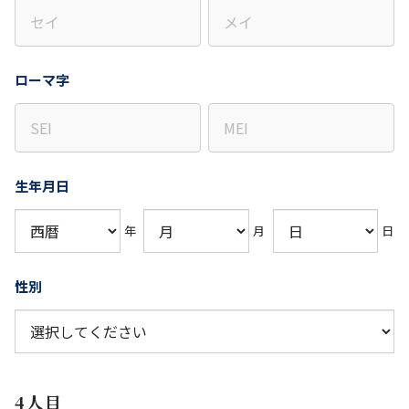
ローマ字
生年月日
年
月
日
性別
4人目