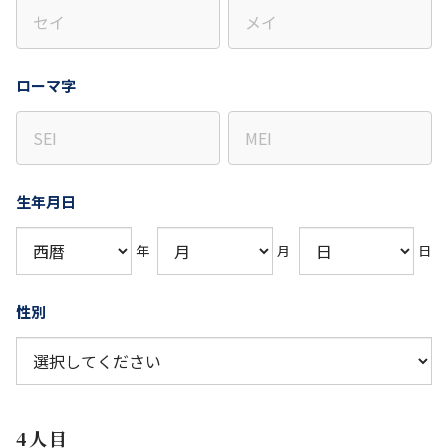
ローマ字
生年月日
年
月
日
性別
4人目