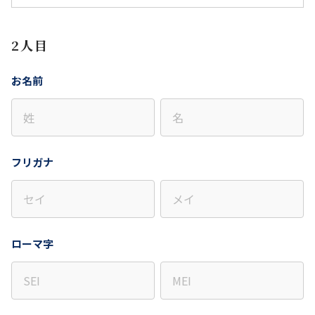
2人目
お名前
フリガナ
ローマ字