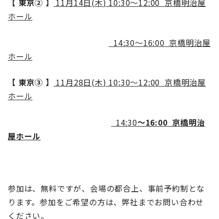
【 東京② 】
11
月
14
日
(
木
) 10:30
～
12:00
京橋明治屋
ホール
14:30
～
16:00
京橋明治屋
ホール
【 東京③ 】
11
月
28
日
(
木
) 10:30
～
12:00
京橋明治屋
ホール
14:30
～
16:00
京橋明治
屋ホール
参加は、無料ですが、会場の都合上、事前予約制とな
ります。参加をご希望の方は、弊社までお問い合わせ
ください。