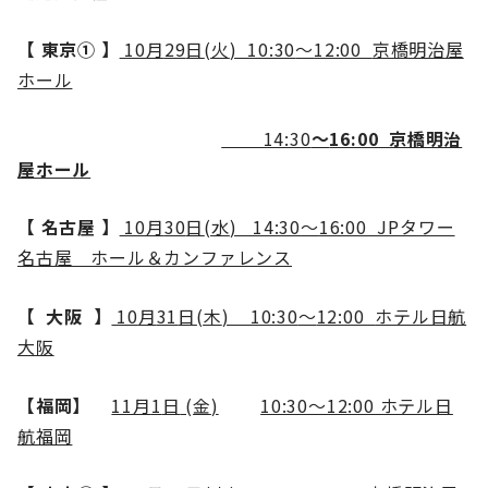
【 東京① 】
10
月
29
日
(
火
) 10:30
～
12:00
京橋明治屋
ホール
14:30
～
16:00
京橋明治
屋ホール
【 名古屋 】
10
月
30
日
(
水
) 14:30
～
16:00 JPタワー
名古屋 ホール＆カンファレンス
【
大阪
】
10
月
31
日
(
木
) 10:30
～
12:00
ホテル日航
大阪
【福岡】
11
月
1
日
(
金
)
10:30～12:00 ホテル日
航福岡