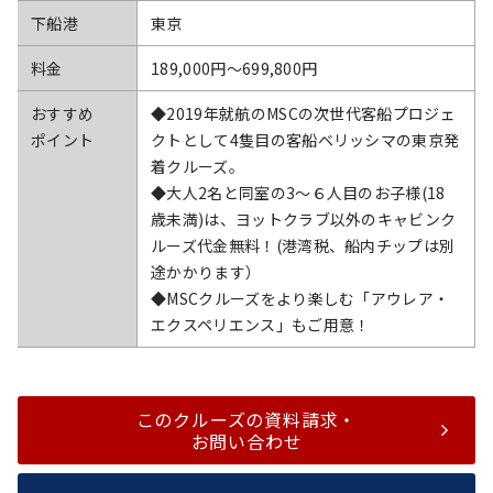
下船港
東京
料金
189,000円〜699,800円
おすすめ
◆2019年就航のMSCの次世代客船プロジェ
ポイント
クトとして4隻目の客船ベリッシマの東京発
着クルーズ。
◆大人2名と同室の3～６人目のお子様(18
歳未満)は、ヨットクラブ以外のキャビンク
ルーズ代金無料！(港湾税、船内チップは別
途かかります）
◆MSCクルーズをより楽しむ「アウレア・
エクスペリエンス」もご用意！
このクルーズの資料請求・
お問い合わせ