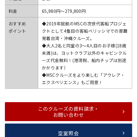
料金
65,980円〜279,800円
おすすめ
◆2019年就航のMSCの次世代客船プロジェ
ポイント
クトとして4隻目の客船ベリッシマでの那覇
発着台湾・沖縄クルーズ。
◆大人2名と同室の3～4人目のお子様(18歳
未満)は、ヨットクラブ以外のキャビンクル
ーズ代金無料！(港湾税、船内チップは別途
かかります）
◆MSCクルーズをより楽しむ「アウレア・
エクスペリエンス」もご用意！
このクルーズの資料請求・
お問い合わせ
空室照会