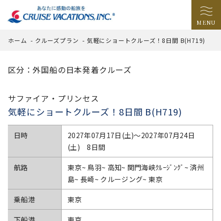
MENU
ホーム
-
クルーズプラン
-
気軽にショートクルーズ！8日間 B(H719)
区分：外国船の日本発着クルーズ
サファイア・プリンセス
気軽にショートクルーズ！8日間 B(H719)
日時
2027年07月17日(土)〜2027年07月24日
(土) 8日間
航路
東京~ 鳥羽~ 高知~ 関門海峡ｸﾙｰｼﾞﾝｸﾞ~ 済州
島~ 長崎~ クルージング~ 東京
乗船港
東京
下船港
東京