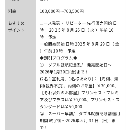
料金
103,000円〜763,500円
おすすめ
コース発表・ リピーター 先行販売開始 日
ポイント
時： 20 2 5 年 8 月 26 日（ 火 ）午前 10
時 予定
一般販売開始 日時 202 5 年 8 月 29 日（ 金
）午前 10 時 予定
◆割引プログラム◆
① ダブル就航記念割/ 発売開始日～
2026年1月30日(金)まで！
(2名１室利用、1名様あたり)：【海側、海
側(視界不良)、内側のお部屋】￥30,000、
【それ以外のお部屋】プリンセス・プレミ
ア及びプラスは￥70,000、プリンセス・ス
タンダードは￥50,000
② スーパー早割/ ダブル就航記念割適用
期間 終了後～2026年 5 月 31 日（日）ま
で！