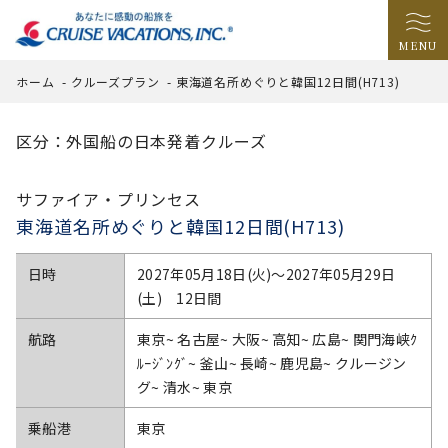
MENU
ホーム
-
クルーズプラン
-
東海道名所めぐりと韓国12日間(H713)
区分：外国船の日本発着クルーズ
サファイア・プリンセス
東海道名所めぐりと韓国12日間(H713)
日時
2027年05月18日(火)〜2027年05月29日
(土) 12日間
航路
東京~ 名古屋~ 大阪~ 高知~ 広島~ 関門海峡ｸ
ﾙｰｼﾞﾝｸﾞ~ 釜山~ 長崎~ 鹿児島~ クルージン
グ~ 清水~ 東京
乗船港
東京