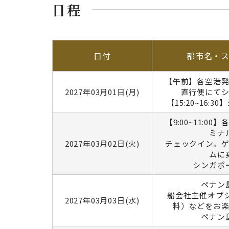
日程
日付
都市名・
【午前】各空港
2027年03月01日(月)
直行便にて
【15:20~16:
【9:00~11:0
ミナ
2027年03月02日(火)
チェックイン。
ムに
シンガポ
ペナン
船会社主催オプ
2027年03月03日(水)
料）などをお
ペナン