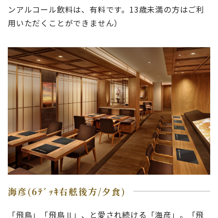
ンアルコール飲料は、有料です。13歳未満の方はご利
用いただくことができません）
海彦(6ﾃﾞｯｷ右舷後方/夕食)
「飛鳥」「飛鳥Ⅱ」、と愛され続ける「海彦」。「飛