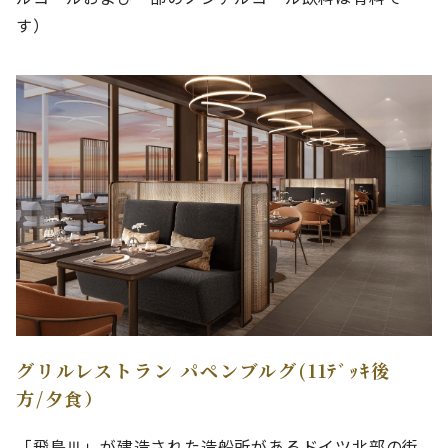
す）
グリルレストラン パペンブルグ(11ﾃﾞｯｷ後
方/夕食）
「飛鳥Ⅲ」が建造された造船所があるドイツ北部の街