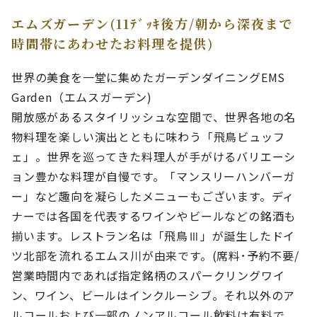
エムズガーデン(11ﾃﾞｯｷ後方/朝から深夜まで
時間帯にあわせたお料理を提供)
世界の美食を一堂に集めたガーデンダイニングEMS
Garden（エムスガーデン)
開放感があるスタイリッシュな空間で、世界各地の名
物料理を楽しい演出とともに味わう「飛鳥ビュッフ
ェ」。世界を巡ってきた料理人が手がけるバリエーシ
ョン豊かな料理が自慢です。「マンスリーハンバーガ
ー」など趣向を凝らしたメニューもございます。ディ
ナーでは各国を代表するワインやビールなどの銘酒も
揃います。レストラン名は「飛鳥Ⅲ」が誕生したドイ
ツ北部を流れるエムス川が由来です。(席料･予約不要/
営業時間内であれば指定銘柄のスパークリングワイ
ン、ワイン、ビールはインクルーシブ。それ以外のア
ルコールおよび一部のノンアルコール飲料は有料で