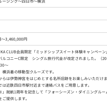
ルージング～四日市～横浜
円〜3,460,000円
SUKA CLUB会員限定「ミッドシップスイート体験キャンペーン」
ルコニーC限定 シングル旅行代金が改定されました。（2026/2
:30～
、横浜着の移動型クルーズです。
からは伊勢神宮をはじめとする名所旧跡をお楽しみいただけ
では近鉄四日市駅付近まで連絡バスをご用意します。
Ⅲ」就航1周年を記念して「フォーシーズン・ダイニングルー
をご提供します。