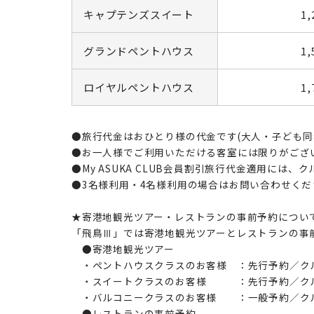
キャプテンズスイート
1,
グランドペントハウス
1,
ロイヤルペントハウス
1,
●旅行代金はおひとり様の代金です(大人・子ども同
●お一人様でご利用いただける客室には限りがござ
●My ASUKA CLUB会員割引旅行代金適用には、
●3名様利用・4名様利用の場合はお問い合わせくだ
★寄港地観光ツアー・レストランの事前予約につい
「飛鳥Ⅲ」では寄港地観光ツアーとレストランの事
●寄港地観光ツアー
・ペントハウスクラスのお客様 ：先行予約／クル
・スイートクラスのお客様 ：先行予約／クル
・バルコニークラスのお客様 ：一般予約／クル
●レストランの事前予約