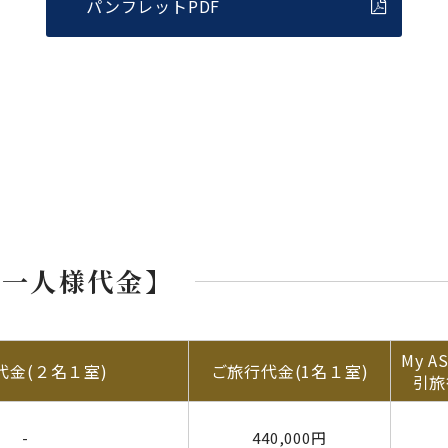
パンフレットPDF
お一人様代金】
My A
代金(２名１室)
ご旅行代金(1名１室)
引旅
-
440,000円