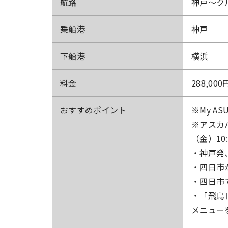
航路
神戸～ク
乗船港
神戸
下船港
横浜
料金
288,000
おすすめ
ポイント
※My A
※アスカバ
（金）10
・神戸発
・四日市
・四日市
・「飛鳥
メニュー