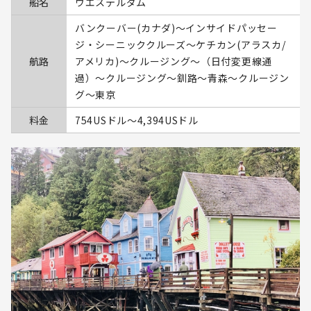
船名
ウエステルダム
バンクーバー(カナダ)～インサイドパッセー
ジ・シーニッククルーズ～ケチカン(アラスカ/
航路
アメリカ)～クルージング～（日付変更線通
過）～クルージング～釧路～青森～クルージン
グ～東京
料金
754USドル〜4,394USドル