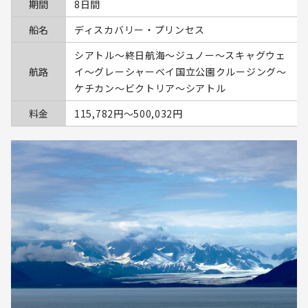
期間
8日間
船名
ディスカバリー・プリンセス
シアトル～終日航海～ジュノー～スキャグウェ
航路
イ～グレーシャーベイ国立公園クルージング～
ケチカン～ビクトリア～シアトル
料金
115,782円〜500,032円