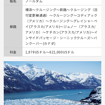
船名
ノールダム
横浜～クルージング～釧路～クルージング（日
付変更線通過）～クルージング～コディアック
（アメリカ）～クルージング～グレイシャーベ
航路
イ(アラスカ/アメリカ)～ジュノー（アラスカ/
アメリカ）～ケチカン(アラスカ/アメリカ)～イ
ンサイドパッセージ・シーニッククルーズ～バ
ンクーバー(カナダ)
料金
1,979USドル〜621,000USドル