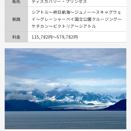
船名
ディスカバリー・プリンセス
シアトル～終日航海～ジュノー～スキャグウェ
航路
イ～グレーシャーベイ国立公園クルージング～
ケチカン～ビクトリア～シアトル
料金
115,782円〜579,782円