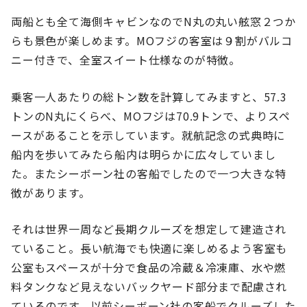
両船とも全て海側キャビンなのでN丸の丸い舷窓２つか
らも景色が楽しめます。MOフジの客室は９割がバルコ
ニー付きで、全室スイート仕様なのが特徴。
乗客一人あたりの総トン数を計算してみますと、57.3
トンのN丸にくらべ、MOフジは70.9トンで、よりスペ
ースがあることを示しています。就航記念の式典時に
船内を歩いてみたら船内は明らかに広々していまし
た。またシーボーン社の客船でしたので一つ大きな特
徴があります。
それは世界一周など長期クルーズを想定して建造され
ていること。長い航海でも快適に楽しめるよう客室も
公室もスペースが十分で食品の冷蔵＆冷凍庫、水や燃
料タンクなど見えないバックヤード部分まで配慮され
ているのです。以前シーボーン社の客船でクルーズした