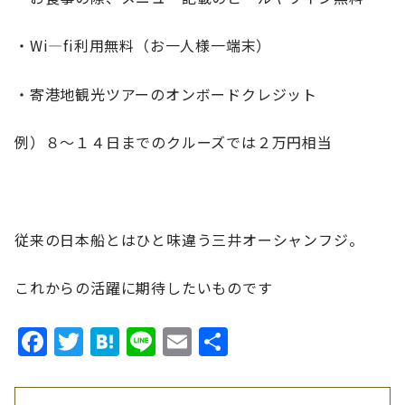
・Wi―fi利用無料（お一人様一端末）
・寄港地観光ツアーのオンボードクレジット
例）８～１４日までのクルーズでは２万円相当
従来の日本船とはひと味違う三井オーシャンフジ。
これからの活躍に期待したいものです
Facebook
Twitter
Hatena
Line
Email
共
有