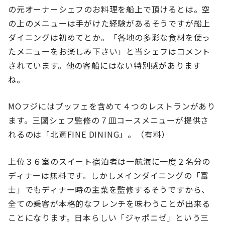
の元オーナーシェフのお料理を船上で頂けるとは。空
の上のメニューは手がけた経験があるそうですが船上
ダイニングは初めてとか。「各地の多彩な食材を使っ
たメニューをお楽しみ下さい」と当シェフはコメント
されています。他の客船にはない特別感があります
ね。
MOフジにはブッフェを含めて４つのレストランがあり
ます。三國シェフ監修の７皿コースメニューが提供さ
れるのは「北斎FINE DINING」。（有料）
上位３６室のスイート宿泊者は一航海に一度２名分の
ディナーは無料です。しかしメインダイニングの「富
士」でもディナー時の主菜を監修するそうですから、
全ての乗客が本格的なフレンチを味わうことが出来る
ことになります。日本らしい「ジャポニゼ」という三