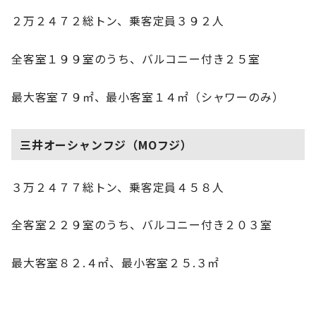
２万２４７２総トン、乗客定員３９２人
全客室１９９室のうち、バルコニー付き２５室
最大客室７９㎡、最小客室１４㎡（シャワーのみ）
三井オーシャンフジ（MOフジ）
３万２４７７総トン、乗客定員４５８人
全客室２２９室のうち、バルコニー付き２０３室
最大客室８２.４㎡、最小客室２５.３㎡