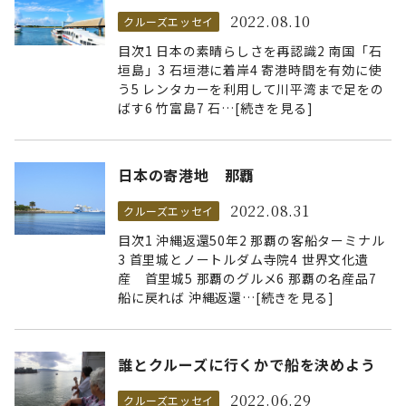
2022.08.10
クルーズエッセイ
目次1 日本の素晴らしさを再認識2 南国「石
垣島」3 石垣港に着岸4 寄港時間を有効に使
う5 レンタカーを利用して川平湾まで足をの
ばす6 竹富島7 石…[続きを見る]
日本の寄港地 那覇
2022.08.31
クルーズエッセイ
目次1 沖縄返還50年2 那覇の客船ターミナル
3 首里城とノートルダム寺院4 世界文化遺
産 首里城5 那覇のグルメ6 那覇の名産品7
船に戻れば 沖縄返還…[続きを見る]
誰とクルーズに行くかで船を決めよう
2022.06.29
クルーズエッセイ