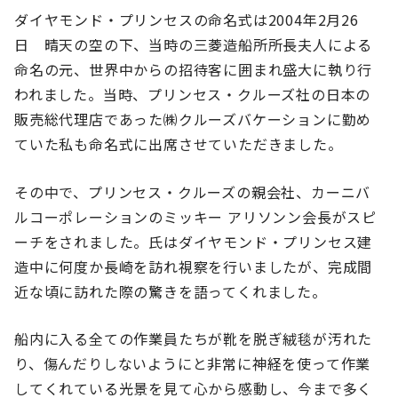
ダイヤモンド・プリンセスの命名式は2004年2月26
日 晴天の空の下、当時の三菱造船所所長夫人による
命名の元、世界中からの招待客に囲まれ盛大に執り行
われました。当時、プリンセス・クルーズ社の日本の
販売総代理店であった㈱クルーズバケーションに勤め
ていた私も命名式に出席させていただきました。
その中で、プリンセス・クルーズの親会社、カーニバ
ルコーポレーションのミッキー アリソンン会長がスピ
ーチをされました。氏はダイヤモンド・プリンセス建
造中に何度か長崎を訪れ視察を行いましたが、完成間
近な頃に訪れた際の驚きを語ってくれました。
船内に入る全ての作業員たちが靴を脱ぎ絨毯が汚れた
り、傷んだりしないようにと非常に神経を使って作業
してくれている光景を見て心から感動し、今まで多く