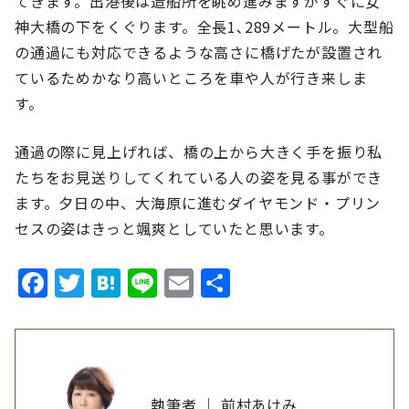
てきます。出港後は造船所を眺め進みますがすぐに女
神大橋の下をくぐります。全長1､289メートル。大型船
の通過にも対応できるような高さに橋げたが設置され
ているためかなり高いところを車や人が行き来しま
す。
通過の際に見上げれば、橋の上から大きく手を振り私
たちをお見送りしてくれている人の姿を見る事ができ
ます。夕日の中、大海原に進むダイヤモンド・プリン
セスの姿はきっと颯爽としていたと思います。
Facebook
Twitter
Hatena
Line
Email
共
有
執筆者 ｜ 前村あけみ