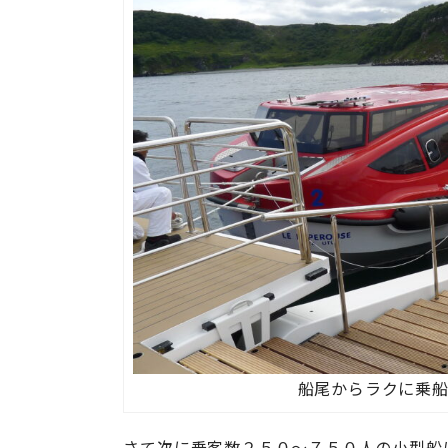
船尾からラクに乗
さて次に乗客数２５０～７５０人の小型船