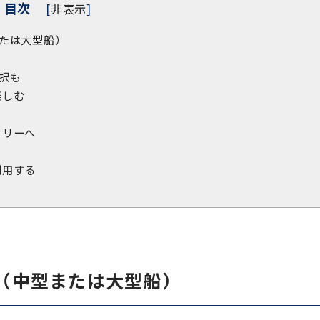
目次
[
非表示
]
たは大型船）
択も
楽しむ
ラリーへ
利用する
（中型または大型船）